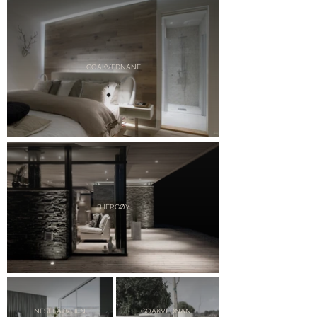
GOAKVEDNANE
BJERGØY
NESFLÅTVEIEN
GOAKVEDNANE