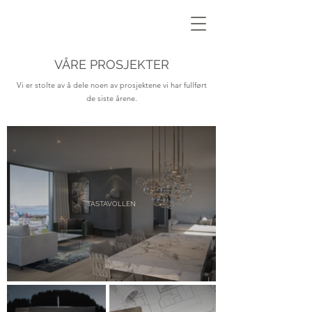
VÅRE PROSJEKTER
Vi er stolte av å dele noen av prosjektene vi har fullført
de siste årene.
TASTAVOLLEN